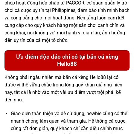
phép hoạt động hợp pháp từ PAGCOR, cơ quan quản lý trò
chơi cá cược uy tín tại Philippines, đảm bảo tính minh bạch
và công bằng cho mọi hoạt động. Nền tảng luôn cam kết
cung cấp cho quý khách hàng một sân chơi xanh chín và
công khai, nói không với mọi hành vi gian lận, ảnh hưởng
đến uy tín của cả một tổ chức.
Ưu điểm độc đáo chỉ có tại bắn cá xèng
Hello88
Không phải ngẫu nhiên mà bắn cá xèng Hello88 lại có
được vị thế vững chắc trong lòng quý khán giả như hiện
nay, tất cả là nhờ vào một vài ưu điểm vượt trội phải kể
đến như:
Giao diện thân thiện và dễ sử dụng, newbie cũng có thể
nhanh chóng làm quen và tham gia. Hệ thống cá cược
cũng rất đơn giản, quý khách chỉ cần điều chỉnh mức