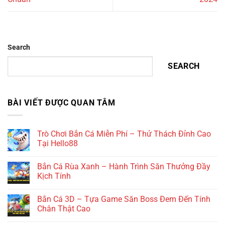
Search
SEARCH
BÀI VIẾT ĐƯỢC QUAN TÂM
Trò Chơi Bắn Cá Miễn Phí – Thử Thách Đỉnh Cao
Tại Hello88
Bắn Cá Rùa Xanh – Hành Trình Săn Thưởng Đầy
Kịch Tính
Bắn Cá 3D – Tựa Game Săn Boss Đem Đến Tính
Chân Thật Cao