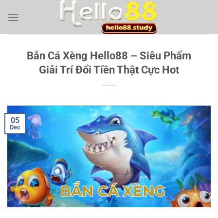
Bỏ
qua
nội
dung
Bắn Cá Xèng Hello88 – Siêu Phẩm
Giải Trí Đổi Tiền Thật Cực Hot
05
Dec