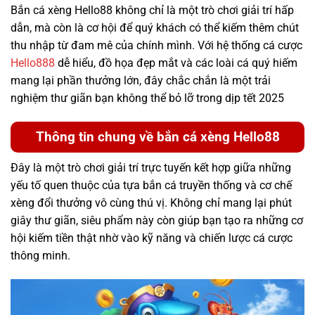
Bắn cá xèng Hello88 không chỉ là một trò chơi giải trí hấp
dẫn, mà còn là cơ hội để quý khách có thể kiếm thêm chút
thu nhập từ đam mê của chính mình. Với hệ thống cá cược
Hello888
dễ hiểu, đồ họa đẹp mắt và các loài cá quý hiếm
mang lại phần thưởng lớn, đây chắc chắn là một trải
nghiệm thư giãn bạn không thể bỏ lỡ trong dịp tết 2025
Thông tin chung về bắn cá xèng Hello88
Đây là một trò chơi giải trí trực tuyến kết hợp giữa những
yếu tố quen thuộc của tựa bắn cá truyền thống và cơ chế
xèng đổi thưởng vô cùng thú vị. Không chỉ mang lại phút
giây thư giãn, siêu phẩm này còn giúp bạn tạo ra những cơ
hội kiếm tiền thật nhờ vào kỹ năng và chiến lược cá cược
thông minh.