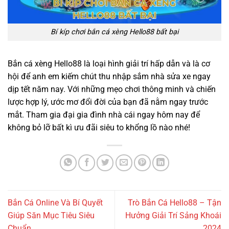
Bí kíp chơi bắn cá xèng Hello88 bất bại
Bắn cá xèng Hello88 là loại hình giải trí hấp dẫn và là cơ
hội để anh em kiếm chút thu nhập sắm nhà sửa xe ngay
dịp tết năm nay. Với những mẹo chơi thông minh và chiến
lược hợp lý, ước mơ đổi đời của bạn đã nằm ngay trước
mắt. Tham gia đại gia đình nhà cái ngay hôm nay để
không bỏ lỡ bất kì ưu đãi siêu to khổng lồ nào nhé!
Bắn Cá Online Và Bí Quyết
Trò Bắn Cá Hello88 – Tận
Giúp Săn Mục Tiêu Siêu
Hưởng Giải Trí Sảng Khoái
Chuẩn
2024