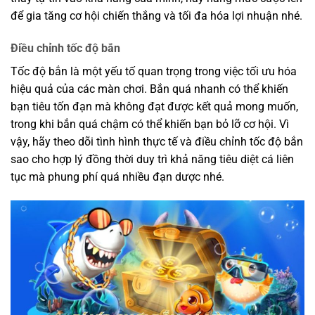
để gia tăng cơ hội chiến thắng và tối đa hóa lợi nhuận nhé.
Điều chỉnh tốc độ bắn
Tốc độ bắn là một yếu tố quan trọng trong việc tối ưu hóa
hiệu quả của các màn chơi. Bắn quá nhanh có thể khiến
bạn tiêu tốn đạn mà không đạt được kết quả mong muốn,
trong khi bắn quá chậm có thể khiến bạn bỏ lỡ cơ hội. Vì
vậy, hãy theo dõi tình hình thực tế và điều chỉnh tốc độ bắn
sao cho hợp lý đồng thời duy trì khả năng tiêu diệt cá liên
tục mà phung phí quá nhiều đạn dược nhé.